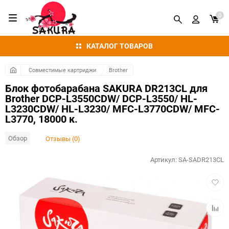
0
КАТАЛОГ ТОВАРОВ
Совместимые картриджи
Brother
Блок фотобарабана SAKURA DR213CL для
Brother DCP-L3550CDW/ DCP-L3550/ HL-
L3230CDW/ HL-L3230/ MFC-L3770CDW/ MFC-
L3770, 18000 к.
Обзор
Отзывы (0)
Артикул:
SA-SADR213CL
Добав
в
избра
Добав
к
сравн