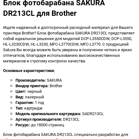
Блок фотобарабана SAKURA
DR213CL для Brother
Ищете надежный и долгосрочный расходный материал для Вашего
принтера Brother? Блок фотобарабана SAKURA DR213CL представляет
собой идеальное решение для моделей DCP-L3550CDW, DCP-L3550,
HL-L3230CDW, HL-L3230, MFC-L3770CDW, MFC-L3770. С продукцией
Sakura Вы всегда можете быть уверены в получении четких и ярких
отпечатков, благодаря использованию высококачественных
материалов и строгому контролю качества.
Основные характеристики:
Производитель:
SAKURA
Вендор принтера:
Brother
Цвет:
черный
Вид:
лазерный
Гарантия:
1 год
Тип:
картридж
Модель оригинального картриджа:
SADR213CL
Артикул производителя:
DR213CL
Ресурс:
до 18000 страниц
Блок фотобарабана SAKURA DR213CL специально разработан для