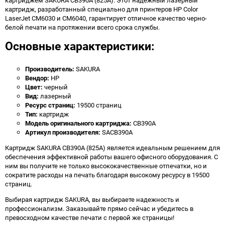
картриджем SAKURA CB390A (825A). Этот надежный лазерный
картридж, разработанный специально для принтеров HP Color
LaserJet CM6030 и CM6040, гарантирует отличное качество черно-
белой печати на протяжении всего срока службы.
Основные характеристики:
Производитель:
SAKURA
Вендор:
HP
Цвет:
черный
Вид:
лазерный
Ресурс страниц:
19500 страниц
Тип:
картридж
Модель оригинального картриджа:
CB390A
Артикул производителя:
SACB390A
Картридж SAKURA CB390A (825A) является идеальным решением для
обеспечения эффективной работы вашего офисного оборудования. С
ним вы получите не только высококачественные отпечатки, но и
сократите расходы на печать благодаря высокому ресурсу в 19500
страниц.
Выбирая картридж SAKURA, вы выбираете надежность и
профессионализм. Заказывайте прямо сейчас и убедитесь в
превосходном качестве печати с первой же страницы!