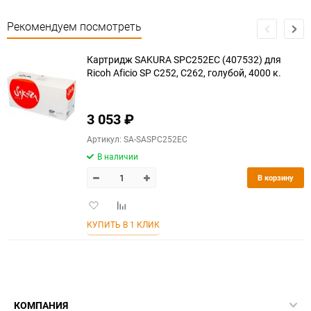
Рекомендуем посмотреть
Картридж SAKURA SPC252EC (407532) для
Ricoh Aficio SP C252, C262, голубой, 4000 к.
3 053
₽
Артикул: SA-SASPC252EC
В наличии
В корзину
Добавить
Добавить
в
к
КУПИТЬ В 1 КЛИК
избранное
сравнению
КОМПАНИЯ