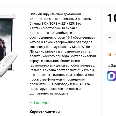
1
Оптимизируйте свой домашний
кинотеатр с моторизованным экраном
Cinema S'OK SCPSM-221x125! Этот
настенно-потолочный экран с
диагональю 100 дюймов и
соотношением сторон 16:9 обеспечивает
чёткое и яркое изображение благодаря
матовому белому полотну Matte White.
Лёгкая установка и управление за счёт
С
электрического привода. Металлический
корпус в стильном белом цвете
гармонично впишется в любой интерьер.
За
Размеры экрана составляют 221x125 см,
что делает его идеальным выбором для
просмотра фильмов и проведения
презентаций. Производитель SAKURA
гарантирует высокое качество и
долговечность продукта.
В наличии
Характеристики