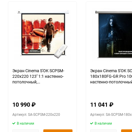
Экран Cinema S'OK SCPSM-
Экран Cinema S'OK S
220x220 123'' 1:1 настенно-
180x180FG-GR Pro 100'
потолочный,
настенно-потолочный
моторизованный, Matt White,
моторизованный, Fibe
белый корпус
серый корпус
10 990
₽
11 041
₽
Артикул: SA-SCPSM-220x220
Артикул: SA-SCPSM-180
В наличии
В наличии