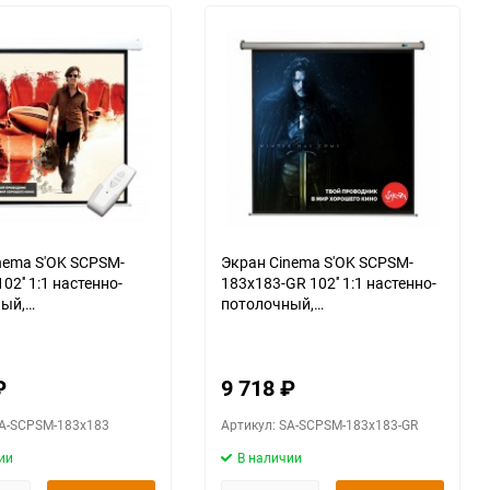
nema S'OK SCPSM-
Экран Cinema S'OK SCPSM-
02'' 1:1 настенно-
183x183-GR 102'' 1:1 настенно-
ый,
потолочный,
ванный, Matt White,
моторизованный, Matt White,
рпус
серый корпус
₽
9 718
₽
SA-SCPSM-183x183
Артикул: SA-SCPSM-183x183-GR
ии
В наличии