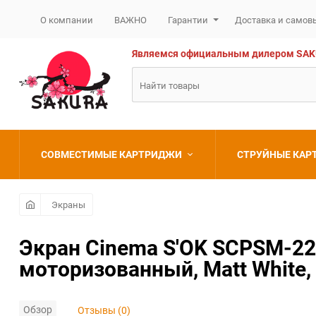
О компании
ВАЖНО
Гарантии
Доставка и самов
Являемся официальным дилером SAKURA
СОВМЕСТИМЫЕ КАРТРИДЖИ
СТРУЙНЫЕ КА
Brother
Brother
Экраны
Canon
Canon
Экран Cinema S'OK SCPSM-221
моторизованный, Matt White,
Epson
Epson
HP
HP
Обзор
Отзывы (0)