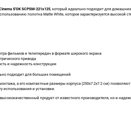
Cinema S'OK SCPSM-221x125
, который идеально подходит для домашних
спользованию полотна Matte White, которое характеризуется высокой 
отра фильмов и телепередач в формате широкого экрана
трического привода
сть и надежность конструкции
ально подходит для больших помещений
я монтажа, а его компактные размеры корпуса (250x7.2x7.2 см) позволяют
ту использования и установки.
о высококачественный продукт от известного производителя, но и наде