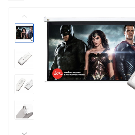
Konica Minolta
Kyocera Mita
Lexmark
OKI
Panasonic
Pantum
Ricoh
Samsung
Xerox