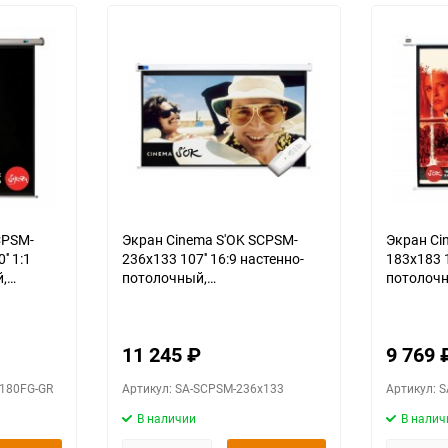
CPSM-
Экран Cinema S'OK SCPSM-
Экран Ci
' 1:1
236x133 107'' 16:9 настенно-
183x183 1
,
потолочный,
потолочн
rglass,
моторизованный, Matt White,
моторизо
белый корпус
белый ко
11 245
₽
9 769
x180FG-GR
Артикул: SA-SCPSM-236x133
Артикул: 
В наличии
В налич