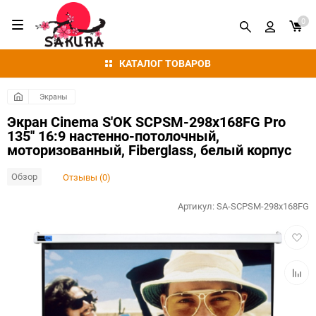
0
КАТАЛОГ ТОВАРОВ
Экраны
Экран Cinema S'OK SCPSM-298x168FG Pro
135'' 16:9 настенно-потолочный,
моторизованный, Fiberglass, белый корпус
Обзор
Отзывы (0)
Артикул:
SA-SCPSM-298x168FG
Добав
в
избра
Добав
к
сравн