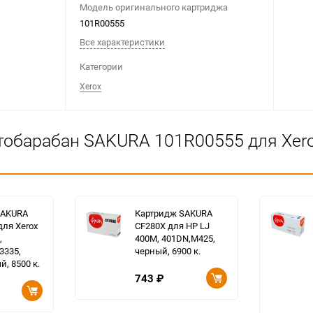
Модель оригинального картриджа
101R00555
Все характеристики
Категории
Xerox
обарабан SAKURA 101R00555 для Xerox
SAKURA
Картридж SAKURA
для Xerox
CF280X для HP LJ
,
400M, 401DN,M425,
3335,
черный, 6900 к.
й, 8500 к.
743
₽