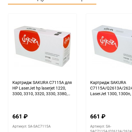
Картридж SAKURA C7115A для
Картридж SAKURA
HP LaserJet hp laserjet 1220,
C7115A/Q2613A/2624
3300, 3310, 3320, 3330, 3380,
LaserJet 1300, 1300n, 
1000, 1005, 1200, черный, 2500
1000, 1200, 1200n, 12
к.
1220, 1220se, 3300, 3
3320n, 3330, 1150Seri
661
₽
661
₽
черный, 2500 к.
Артикул: SA-SAC7115A
Артикул: SA-
SAC7115A/Q2613A/2624