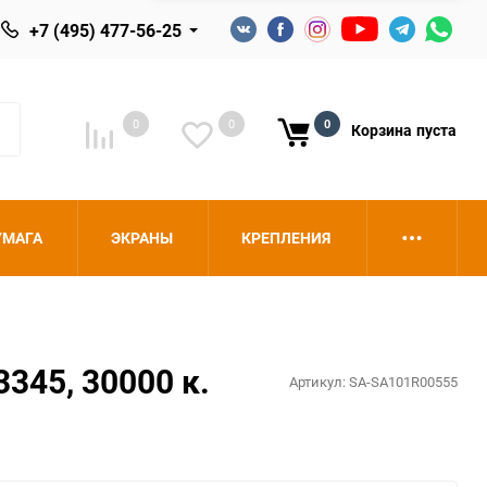
+7 (495) 477-56-25
0
0
0
Корзина
пуста
УМАГА
ЭКРАНЫ
КРЕПЛЕНИЯ
345, 30000 к.
Артикул:
SA-SA101R00555