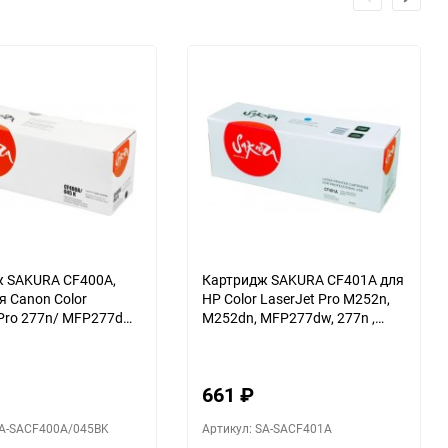
 SAKURA CF400A,
Картридж SAKURA CF401A для
я Canon Color
HP Color LaserJet Pro M252n,
 Pro 277n/ MFP277dw/
M252dn, MFP277dw, 277n ,
LaserJet Pro M252dn/
голубой, 1400 к.
ерный, 1400 к.
661
₽
SA-SACF400A/045BK
Артикул: SA-SACF401A