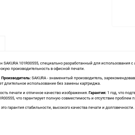
AKURA 101R00555, специально разработанный для использования с ла
сокую производительность в офисной печати.
.
Производитель:
SAKURA - знаменитый производитель, зарекомендовав
ует длительное использование без замены картриджа.
ность печати и отличное качество изображения.
Гарантия:
1 год, что под
R00555, что гарантирует полную совместимость и отсутствие проблем п
 это гарантия стабильности, высокого качества печати и долговечност