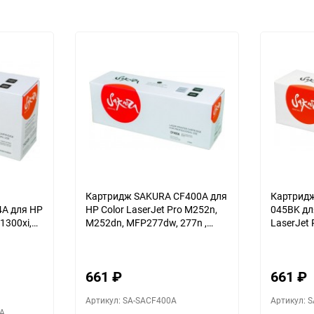
Картридж SAKURA CF400A для
Картридж
A для HP
HP Color LaserJet Pro M252n,
045BK дл
1300xi,
M252dn, MFP277dw, 277n ,
LaserJet
00se,
черный, 1500 к.
HP Color 
310, 3320,
M252n, ч
es,
661
₽
661
₽
Артикул: SA-SACF400A
Артикул: 
A