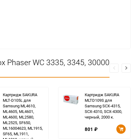
 Phaser WC 3335, 3345, 30000
Картридж SAKURA
Картридж SAKURA
MLT-D105L для
MLTD109S для
Samsung ML4610,
Samsung SCX-4315,
ML4605, ML4601,
SCX-4310, SCX-4300,
ML4600, ML2580,
черный, 2000 к.
ML2525, SF650,
ML16004623, ML1915,
801
₽
SF65, ML1911,