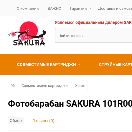
О компании
ВАЖНО
Гарантии
Доставка и самов
Являемся официальным дилером SAKURA
СОВМЕСТИМЫЕ КАРТРИДЖИ
СТРУЙНЫЕ КА
Brother
Brother
Совместимые картриджи
Xerox
Canon
Canon
Фотобарабан SAKURA 101R0055
Epson
Epson
Обзор
Отзывы (0)
HP
HP