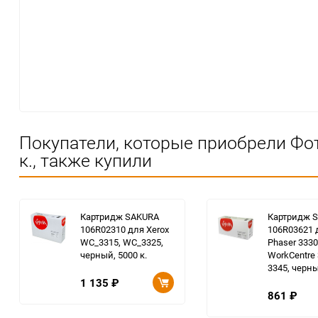
Покупатели, которые приобрели Фот
к., также купили
Картридж SAKURA
Картридж 
106R02310 для Xerox
106R03621 
WC_3315, WC_3325,
Phaser 3330
черный, 5000 к.
WorkCentre 
3345, черны
1 135
₽
861
₽