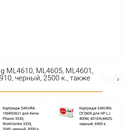
g ML4610, ML4605, ML4601,
10, черный, 2500 к., также
Картридж SAKURA
Картридж SAKURA
106R03621 для Xerox
CF280X для HP LJ
Phaser 3330,
400M, 401DN,M425,
WorkCentre 3335,
черный, 6900 к.
3345, черный, 8500 к.