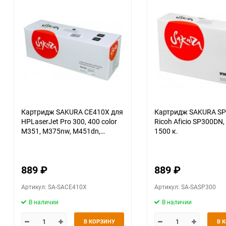
Картридж SAKURA CE410X для
Картридж SAKURA SP
HPLaserJet Pro 300, 400 color
Ricoh Aficio SP300DN,
M351, M375nw, M451dn,
1500 к.
M451nw, M451dw, M475dw,
M475d, черный, 4000 к.
889
₽
889
₽
Артикул: SA-SACE410X
Артикул: SA-SASP300
В наличии
В наличии
В КОРЗИНУ
В 