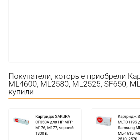
Покупатели, которые приобрели Ка
ML4600, ML2580, ML2525, SF650, ML
купили
Картридж SAKURA
Картридж 
CF350A для HP MFP
MLTD119S 
M176, M177, черный
Samsung ML
1300 к.
ML-1615, M
2510, 2570,