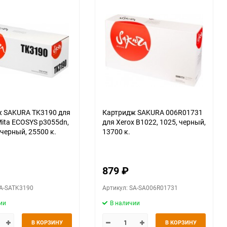
 SAKURA TK3190 для
Картридж SAKURA 006R01731
Mita ECOSYS p3055dn,
для Xerox B1022, 1025, черный,
 черный, 25500 к.
13700 к.
879
₽
SA-SATK3190
Артикул: SA-SA006R01731
ии
В наличии
В КОРЗИНУ
В КОРЗИНУ