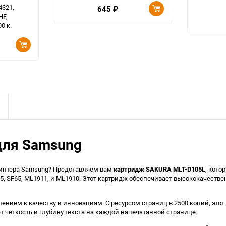
4321,
645
₽
HF,
0 к.
для Samsung
ринтера Samsung? Представляем вам
картридж SAKURA MLT-D105L
, кот
5, SF65, ML1911, и ML1910. Этот картридж обеспечивает высококачестве
лением к качеству и инновациям. С ресурсом страниц в 2500 копий, эт
ует четкость и глубину текста на каждой напечатанной странице.