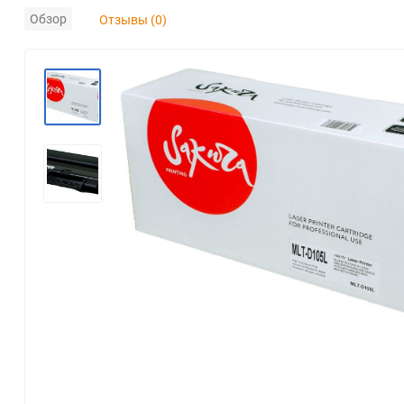
Обзор
Отзывы (0)
Konica Minolta
Kyocera Mita
Lexmark
OKI
Panasonic
Pantum
Ricoh
Samsung
Xerox