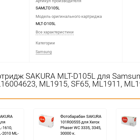
Артикул производителя
SAMLTD105L
Модель оригинального картриджа
MLT-D105L
Все характеристики
Категории
Samsung
ртридж SAKURA MLT-D105L для Samsun
16004623, ML1915, SF65, ML1911, ML19
SAKURA
Фотобарабан SAKURA
для
101R00555 для Xerox
-1610,
Phaser WC 3335, 3345,
L-2010 ML-
30000 к.