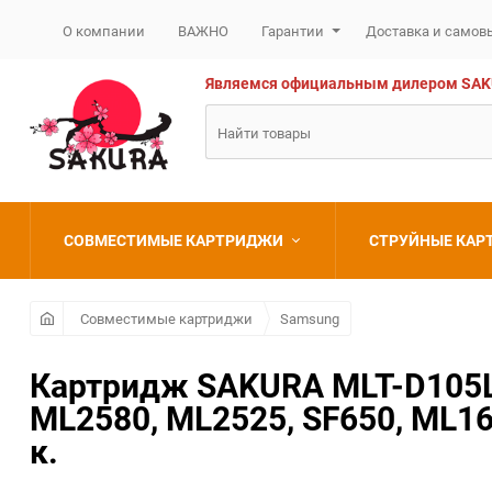
О компании
ВАЖНО
Гарантии
Доставка и самов
Являемся официальным дилером SAKURA
СОВМЕСТИМЫЕ КАРТРИДЖИ
СТРУЙНЫЕ КА
Brother
Brother
Совместимые картриджи
Samsung
Canon
Canon
Картридж SAKURA MLT-D105L 
ML2580, ML2525, SF650, ML16
Epson
Epson
к.
HP
HP