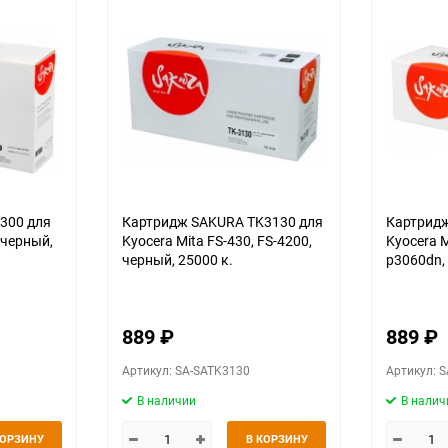
300 для
Картридж SAKURA TK3130 для
Картридж
 черный,
Kyocera Mita FS-430, FS-4200,
Kyocera 
черный, 25000 к.
p3060dn,
889
₽
889
₽
Артикул: SA-SATK3130
Артикул: 
В наличии
В налич
КОРЗИНУ
В КОРЗИНУ