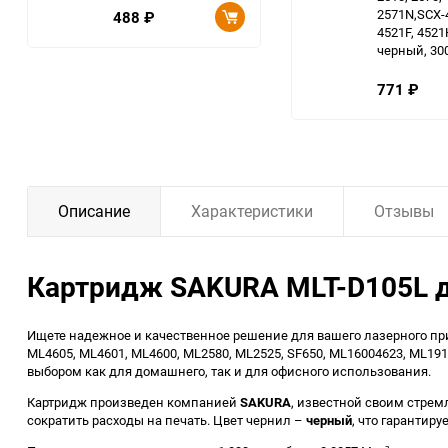
2571N,SCX-
488
₽
4521F, 4521
черный, 300
771
₽
Описание
Характеристики
Отзывы
Картридж SAKURA MLT-D105L 
Ищете надежное и качественное решение для вашего лазерного п
ML4605, ML4601, ML4600, ML2580, ML2525, SF650, ML16004623, ML191
выбором как для домашнего, так и для офисного использования.
Картридж произведен компанией
SAKURA
, известной своим стрем
сократить расходы на печать. Цвет чернил –
черный
, что гарантир