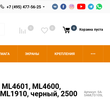
+7 (495) 477-56-25
0
0
0
Корзина
пуста
УМАГА
ЭКРАНЫ
КРЕПЛЕНИЯ
 ML4601, ML4600,
 ML1910, черный, 2500
Артикул:
SA-
SAMLTD105L