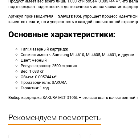
Продукт имеет вес всего лишь 1.033 кг и объем 0.005744 м³, что д
подтверждает надежность и долговечность использования картри
Артикул производителя –
SAMLTD105L
упрощает процесс идентифик
качество печати, но и уверенность в каждой напечатанной страниц
Основные характеристики:
Тип: Лазерный картридж
Совместимость: Samsung ML4610, ML4605, ML4601, и другие
Цвет: Черный
Ресурс страниц: 2500 страниц
Вес: 1.033 кг
Объем: 0.005744 м³
Производитель: SAKURA
Гарантия: 1 год
Выбор картриджа SAKURA MLT-D105L – это ваш шаг к качественной 
Рекомендуем посмотреть