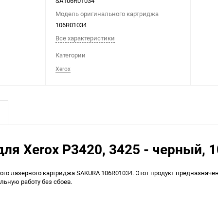
SA106R01034
Модель оригинального картриджа
106R01034
Все характеристики
Категории
Xerox
я Xerox P3420, 3425 - черный, 1
го лазерного картриджа SAKURA 106R01034. Этот продукт предназначе
льную работу без сбоев.