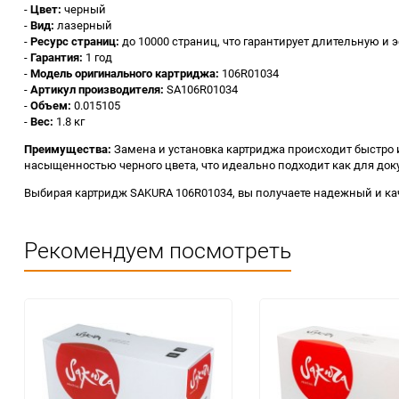
-
Цвет:
черный
-
Вид:
лазерный
-
Ресурс страниц:
до 10000 страниц, что гарантирует длительную и
-
Гарантия:
1 год
-
Модель оригинального картриджа:
106R01034
-
Артикул производителя:
SA106R01034
-
Объем:
0.015105
-
Вес:
1.8 кг
Преимущества:
Замена и установка картриджа происходит быстро и
насыщенностью черного цвета, что идеально подходит как для док
Выбирая картридж SAKURA 106R01034, вы получаете надежный и кач
Рекомендуем посмотреть