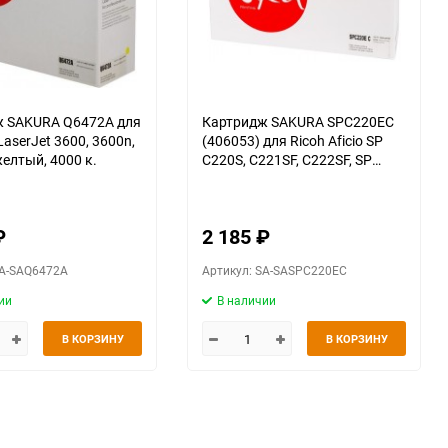
ж SAKURA Q6472A для
Картридж SAKURA SPC220EC
LaserJet 3600, 3600n,
(406053) для Ricoh Aficio SP
желтый, 4000 к.
C220S, C221SF, C222SF, SP
C220N, C221N, C222DN,
C240DN, C240SF, голубой, 2300
к.
₽
2 185
₽
SA-SAQ6472A
Артикул: SA-SASPC220EC
ии
В наличии
В КОРЗИНУ
В КОРЗИНУ