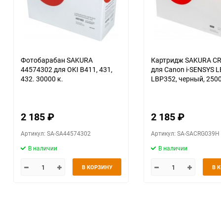
Фотобарабан SAKURA
Картридж SAKURA C
44574302 для OKI B411, 431,
для Canon i-SENSYS L
432. 30000 к.
LBP352, черный, 2500
2 185
₽
2 185
₽
Артикул: SA-SA44574302
Артикул: SA-SACRG039H
В наличии
В наличии
В КОРЗИНУ
В 