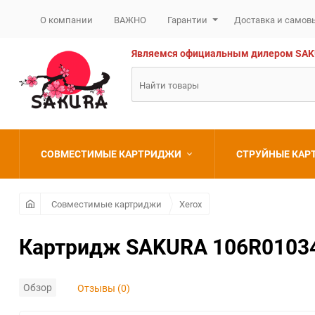
О компании
ВАЖНО
Гарантии
Доставка и самов
Являемся официальным дилером SAKURA
СОВМЕСТИМЫЕ КАРТРИДЖИ
СТРУЙНЫЕ КА
Brother
Brother
Совместимые картриджи
Xerox
Canon
Canon
Картридж SAKURA 106R01034 
Epson
Epson
Обзор
Отзывы (0)
HP
HP