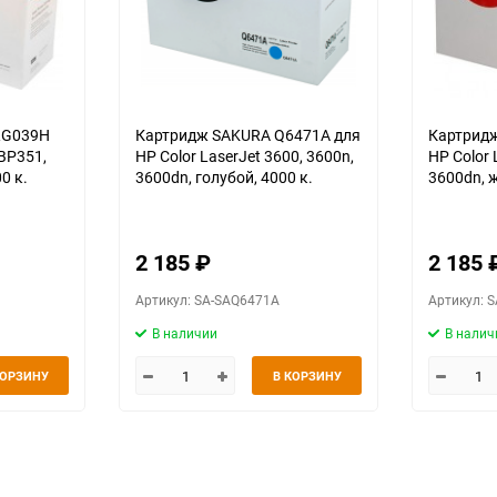
RG039H
Картридж SAKURA Q6471A для
Картрид
BP351,
HP Color LaserJet 3600, 3600n,
HP Color 
0 к.
3600dn, голубой, 4000 к.
3600dn, 
2 185
₽
2 185
Артикул: SA-SAQ6471A
Артикул: 
В наличии
В налич
КОРЗИНУ
В КОРЗИНУ