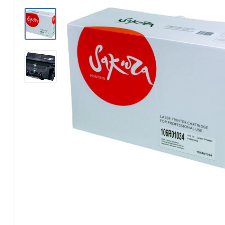
Konica Minolta
Kyocera Mita
Lexmark
OKI
Panasonic
Pantum
Ricoh
Samsung
Xerox