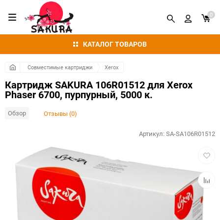
0
КАТАЛОГ ТОВАРОВ
Совместимые картриджи
Xerox
Картридж SAKURA 106R01512 для Xerox
Phaser 6700, пурпурный, 5000 к.
Обзор
Отзывы (0)
Артикул:
SA-SA106R01512
Добав
в
избра
Добав
к
сравн