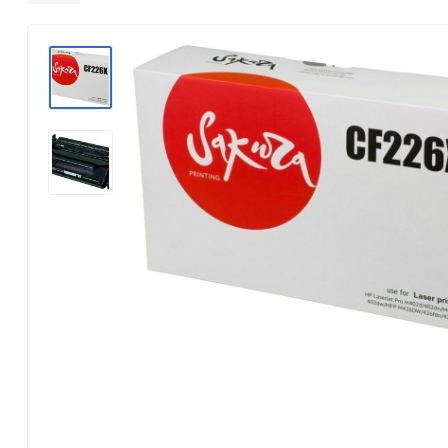
Konica Minolta
Kyocera Mita
Lexmark
OKI
Panasonic
Pantum
Ricoh
Samsung
Xerox