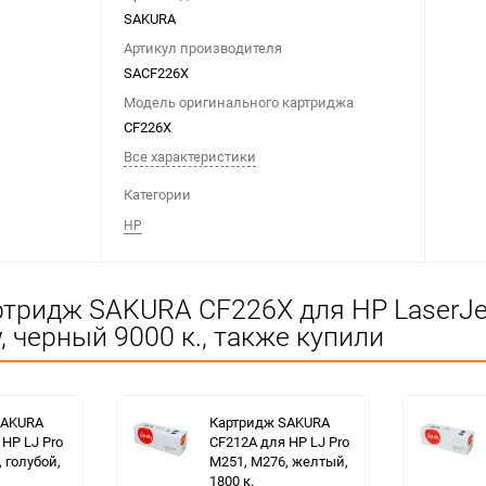
SAKURA
Артикул производителя
SACF226X
Модель оригинального картриджа
CF226X
Все характеристики
Категории
HP
тридж SAKURA CF226X для HP LaserJet
 черный 9000 к., также купили
SAKURA
Картридж SAKURA
HP LJ Pro
CF212A для HP LJ Pro
 голубой,
M251, M276, желтый,
1800 к.