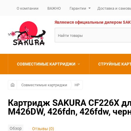
О компании
ВАЖНО
Гарантии
Доставка и самов
Являемся официальным дилером SAKURA
СОВМЕСТИМЫЕ КАРТРИДЖИ
СТРУЙНЫЕ КА
Brother
Brother
Совместимые картриджи
HP
Canon
Canon
Картридж SAKURA CF226X для 
M426DW, 426fdn, 426fdw, чер
Epson
Epson
HP
HP
Обзор
Отзывы (0)