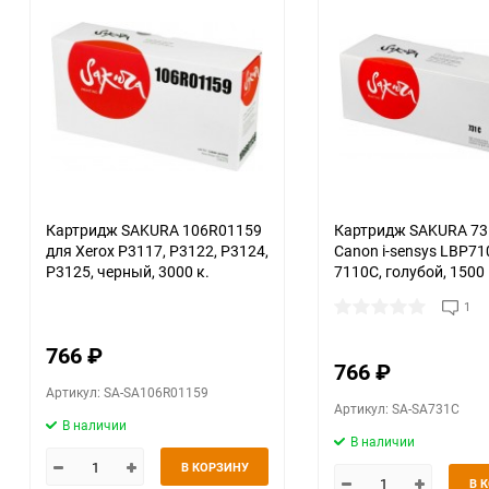
Картридж SAKURA 106R01159
Картридж SAKURA 73
для Xerox P3117, P3122, P3124,
Canon i-sensys LBP71
P3125, черный, 3000 к.
7110C, голубой, 1500 
1
766
₽
766
₽
Артикул: SA-SA106R01159
Артикул: SA-SA731C
В наличии
В наличии
В КОРЗИНУ
В 