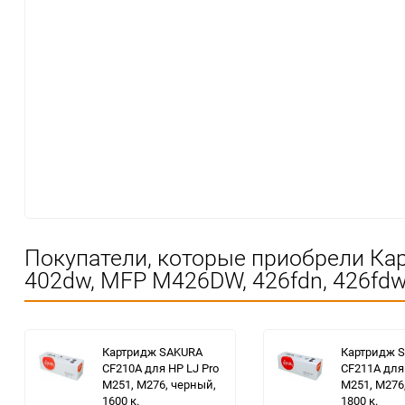
Покупатели, которые приобрели Кар
402dw, MFP M426DW, 426fdn, 426fdw,
Картридж SAKURA
Картридж 
CF210A для HP LJ Pro
CF211A для 
M251, M276, черный,
M251, M276,
1600 к.
1800 к.