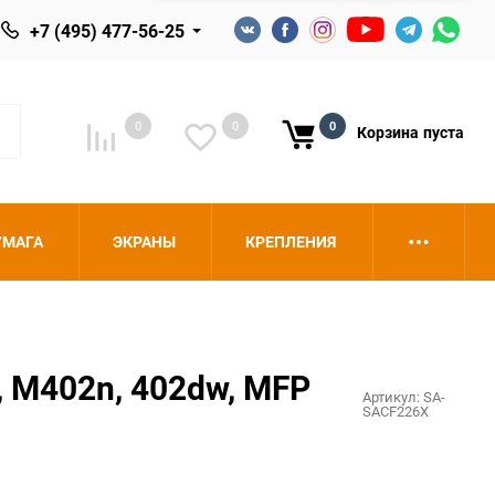
+7 (495) 477-56-25
0
0
0
Корзина
пуста
УМАГА
ЭКРАНЫ
КРЕПЛЕНИЯ
, M402n, 402dw, MFP
Артикул:
SA-
SACF226X