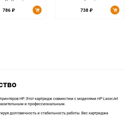
786
₽
738
₽
ство
принтеров HP. Этот картридж совместим с моделями
HP LaserJet
выразительным и профессиональным.
руя долговечность и стабильность работы. Вес картриджа