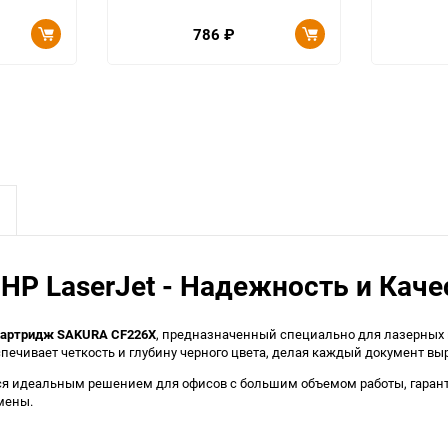
786
₽
P LaserJet - Надежность и Каче
картридж SAKURA CF226X
, предназначенный специально для лазерных 
еспечивает четкость и глубину черного цвета, делая каждый документ 
ся идеальным решением для офисов с большим объемом работы, гаранти
амены.