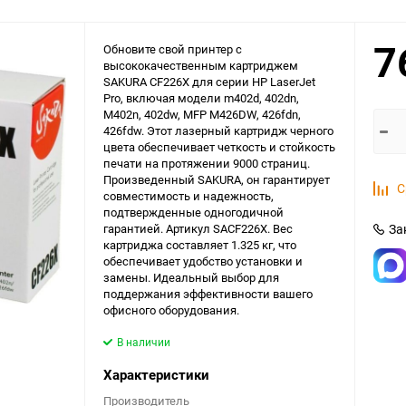
7
Обновите свой принтер с
высококачественным картриджем
SAKURA CF226X для серии HP LaserJet
Pro, включая модели m402d, 402dn,
M402n, 402dw, MFP M426DW, 426fdn,
426fdw. Этот лазерный картридж черного
цвета обеспечивает четкость и стойкость
печати на протяжении 9000 страниц.
Произведенный SAKURA, он гарантирует
С
совместимость и надежность,
подтвержденные одногодичной
гарантией. Артикул SACF226X. Вес
За
картриджа составляет 1.325 кг, что
обеспечивает удобство установки и
замены. Идеальный выбор для
поддержания эффективности вашего
офисного оборудования.
В наличии
Характеристики
Производитель