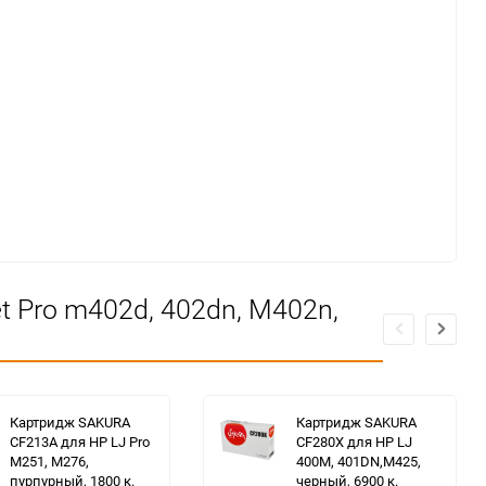
 Pro m402d, 402dn, M402n,
Картридж SAKURA
Картридж SAKURA
CF213A для HP LJ Pro
CF280X для HP LJ
M251, M276,
400M, 401DN,M425,
пурпурный, 1800 к.
черный, 6900 к.