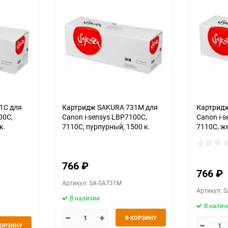
1C для
Картридж SAKURA 731M для
Картридж
00C,
Canon i-sensys LBP7100C,
Canon i-
к.
7110C, пурпурный, 1500 к.
7110C, ж
766
₽
766
₽
Артикул: SA-SA731M
Артикул: 
В наличии
В налич
В КОРЗИНУ
КОРЗИНУ