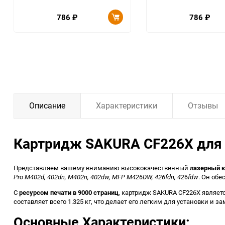
786
₽
786
₽
Описание
Характеристики
Отзывы
Картридж SAKURA CF226X для H
Представляем вашему вниманию высококачественный
лазерный 
Pro M402d, 402dn, M402n, 402dw, MFP M426DW, 426fdn, 426fdw
. Он об
С
ресурсом печати в 9000 страниц
, картридж SAKURA CF226X являет
составляет всего 1.325 кг, что делает его легким для установки и з
Основные Характеристики: