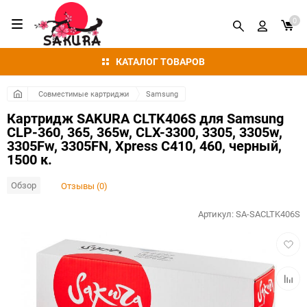
0
КАТАЛОГ ТОВАРОВ
Совместимые картриджи
Samsung
Картридж SAKURA CLTK406S для Samsung
CLP-360, 365, 365w, CLX-3300, 3305, 3305w,
3305Fw, 3305FN, Xpress C410, 460, черный,
1500 к.
Обзор
Отзывы (0)
Артикул:
SA-SACLTK406S
Добав
в
избра
Добав
к
сравн