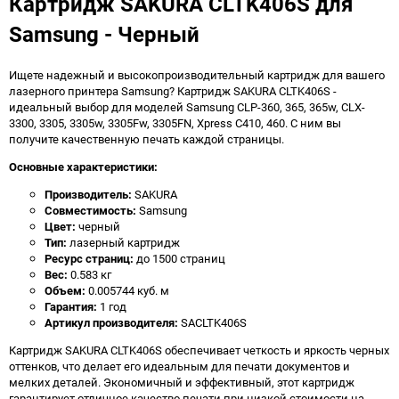
Картридж SAKURA CLTK406S для
Samsung - Черный
Ищете надежный и высокопроизводительный картридж для вашего
лазерного принтера Samsung? Картридж SAKURA CLTK406S -
идеальный выбор для моделей Samsung CLP-360, 365, 365w, CLX-
3300, 3305, 3305w, 3305Fw, 3305FN, Xpress C410, 460. С ним вы
получите качественную печать каждой страницы.
Основные характеристики:
Производитель:
SAKURA
Совместимость:
Samsung
Цвет:
черный
Тип:
лазерный картридж
Ресурс страниц:
до 1500 страниц
Вес:
0.583 кг
Объем:
0.005744 куб. м
Гарантия:
1 год
Артикул производителя:
SACLTK406S
Картридж SAKURA CLTK406S обеспечивает четкость и яркость черных
оттенков, что делает его идеальным для печати документов и
мелких деталей. Экономичный и эффективный, этот картридж
гарантирует отличное качество печати при низкой стоимости на