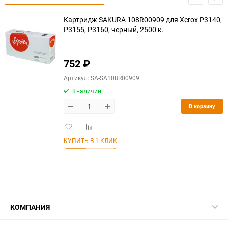
Картридж SAKURA 108R00909 для Xerox P3140,
P3155, P3160, черный, 2500 к.
752
₽
Артикул: SA-SA108R00909
В наличии
В корзину
Добавить
Добавить
в
к
КУПИТЬ В 1 КЛИК
избранное
сравнению
КОМПАНИЯ