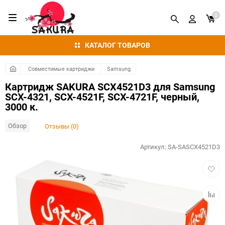
0
КАТАЛОГ ТОВАРОВ
Совместимые картриджи
Samsung
Картридж SAKURA SCX4521D3 для Samsung
SCX-4321, SCX-4521F, SCX-4721F, черный,
3000 к.
Обзор
Отзывы (0)
Артикул:
SA-SASCX4521D3
Добав
в
избра
Добав
к
сравн