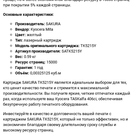
при покрытии 5% каждой страницы.
Основные характеристики:
Производитель:
SAKURA
Вендор:
Kyocera Mita
Цвет:
желтый
Тип:
лазерный картридж
Модель оригинального картриджа:
TK5215Y
Артикул производителя:
SATK5215Y
Вес:
0.59 кг
Ресурс страниц:
15000
Гарантия:
1 год
Объём:
0,00325125 куб.м
Картридж SAKURA TK5215Y является идеальным выбором для тех,
кто ценит качество печати и стремится к максимальной
производительности. Вы получите яркие, четкие отпечатки каждый
раз, когда используете ваш Kyocera TASKalfa 406ci, обеспечивая
безупречную работу печатного оборудования.
Инвестируйте в качество и долговечность вашей печати с
картриджем SAKURA TK5215Y, который не только эффективен, но и
экономичен благодаря своему длительному сроку службы и
высокому ресурсу страниц.