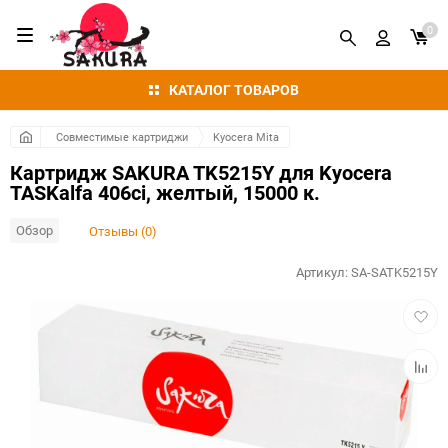
0
КАТАЛОГ ТОВАРОВ
Совместимые картриджи
Kyocera Mita
Картридж SAKURA TK5215Y для Kyocera
TASKalfa 406ci, желтый, 15000 к.
Обзор
Отзывы (0)
Артикул:
SA-SATK5215Y
Добав
в
избра
Добав
к
сравн