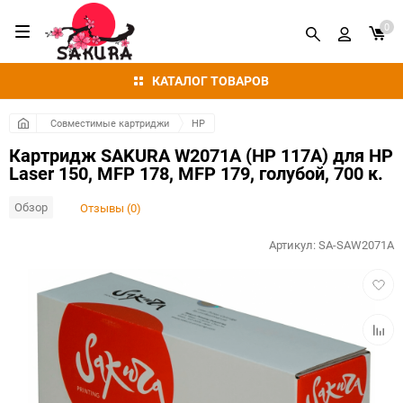
0
КАТАЛОГ ТОВАРОВ
Совместимые картриджи
HP
Картридж SAKURA W2071A (HP 117A) для HP
Laser 150, MFP 178, MFP 179, голубой, 700 к.
Обзор
Отзывы (0)
Артикул:
SA-SAW2071A
Добав
в
избра
Добав
к
сравн