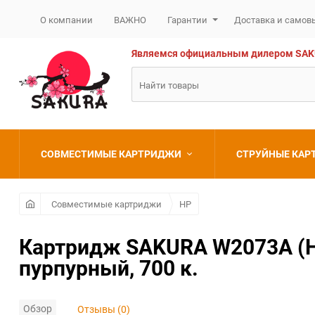
О компании
ВАЖНО
Гарантии
Доставка и самов
Являемся официальным дилером SAKURA
СОВМЕСТИМЫЕ КАРТРИДЖИ
СТРУЙНЫЕ КА
Brother
Brother
Совместимые картриджи
HP
Canon
Canon
Картридж SAKURA W2073A (HP 
пурпурный, 700 к.
Epson
Epson
HP
HP
Обзор
Отзывы (0)