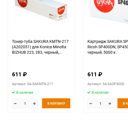
Тонер-туба SAKURA KMTN-217
Картридж SAKURA SP
(A202051) для Konica Minolta
Ricoh SP400DN, SP450DN,
BIZHUB 223, 283, черный,
черный, 5000 к.
17500 к.
611
₽
611
₽
Артикул: SA-SAKMTN-217
Артикул: SA-SASP400E
В наличии
В наличии
В КОРЗИНУ
В 