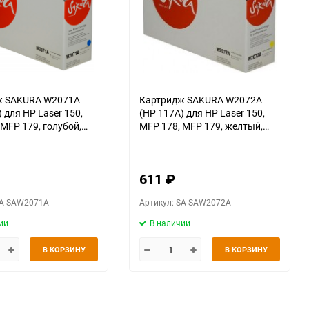
ж SAKURA W2071A
Картридж SAKURA W2072A
 для HP Laser 150,
(HP 117A) для HP Laser 150,
MFP 178, MFP 179, желтый,
700 к.
611
₽
SA-SAW2071A
Артикул: SA-SAW2072A
ии
В наличии
В КОРЗИНУ
В КОРЗИНУ