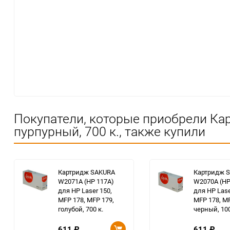
Покупатели, которые приобрели Кар
пурпурный, 700 к., также купили
Картридж SAKURA
Картридж 
W2071A (HP 117A)
W2070A (HP
для HP Laser 150,
для HP Lase
MFP 178, MFP 179,
MFP 178, MF
голубой, 700 к.
черный, 100
611
₽
611
₽