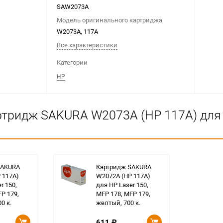
SAW2073A
Модель оригинального картриджа
W2073A, 117A
Все характеристики
Категории
HP
тридж SAKURA W2073A (HP 117A) для H
SAKURA
Картридж SAKURA
 117A)
W2072A (HP 117A)
r 150,
для HP Laser 150,
P 179,
MFP 178, MFP 179,
0 к.
желтый, 700 к.
611
₽