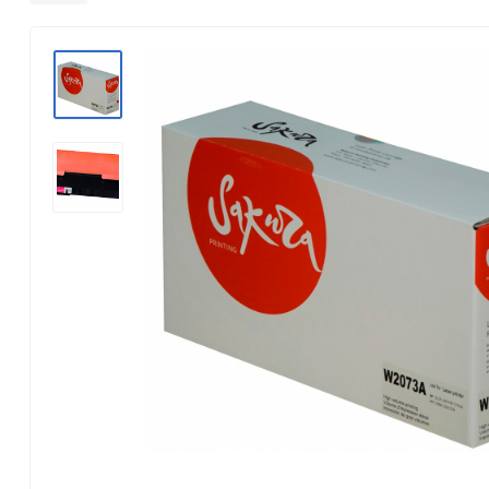
Konica Minolta
Kyocera Mita
Lexmark
OKI
Panasonic
Pantum
Ricoh
Samsung
Xerox