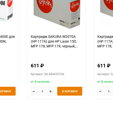
400E для
Картридж SAKURA W2070A
Картрид
(HP 117A) для HP Laser 150,
(HP 117A)
MFP 178, MFP 179, черный,
MFP 178, MFP 179, голубой,
1000 к.
700 к.
611
₽
611
₽
Артикул: SA-SAW2070A
Артикул: 
В наличии
В налич
КОРЗИНУ
В КОРЗИНУ