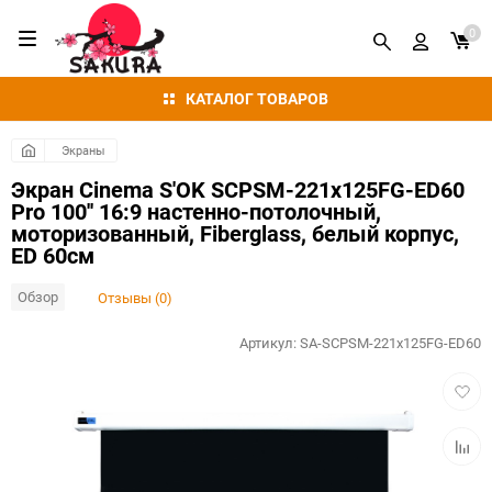
0
КАТАЛОГ ТОВАРОВ
Экраны
Экран Cinema S'OK SCPSM-221x125FG-ED60
Pro 100'' 16:9 настенно-потолочный,
моторизованный, Fiberglass, белый корпус,
ED 60см
Обзор
Отзывы (0)
Артикул:
SA-SCPSM-221x125FG-ED60
Добав
в
избра
Добав
к
сравн