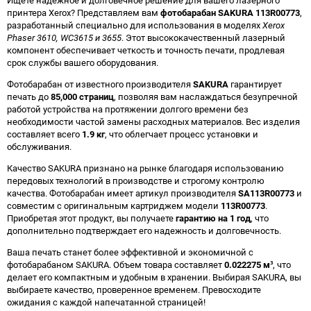
Ищете надежное и долговечное решение для вашего лазерного
принтера Xerox? Представляем вам
фотобарабан SAKURA 113R00773
,
разработанный специально для использования в моделях
Xerox
Phaser 3610, WC3615 и 3655
. Этот высококачественный лазерный
компонент обеспечивает четкость и точность печати, продлевая
срок службы вашего оборудования.
Фотобарабан от известного производителя
SAKURA
гарантирует
печать до
85,000 страниц
, позволяя вам наслаждаться безупречной
работой устройства на протяжении долгого времени без
необходимости частой замены расходных материалов. Вес изделия
составляет всего
1.9 кг
, что облегчает процесс установки и
обслуживания.
Качество SAKURA признано на рынке благодаря использованию
передовых технологий в производстве и строгому контролю
качества. Фотобарабан имеет артикул производителя
SA113R00773
и
совместим с оригинальным картриджем модели
113R00773
.
Приобретая этот продукт, вы получаете
гарантию на 1 год
, что
дополнительно подтверждает его надежность и долговечность.
Ваша печать станет более эффективной и экономичной с
фотобарабаном SAKURA. Объем товара составляет
0.022275 м³
, что
делает его компактным и удобным в хранении. Выбирая SAKURA, вы
выбираете качество, проверенное временем. Превосходите
ожидания с каждой напечатанной страницей!