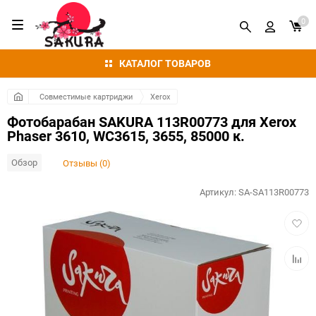
0
КАТАЛОГ ТОВАРОВ
Совместимые картриджи
Xerox
Фотобарабан SAKURA 113R00773 для Xerox
Phaser 3610, WC3615, 3655, 85000 к.
Обзор
Отзывы (0)
Артикул:
SA-SA113R00773
Добав
в
избра
Добав
к
сравн