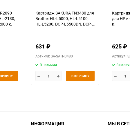
DR2090
Картридж SAKURA TN3480 для
Картрид
HL-2130,
Brother HL-L5000, HL-L5100,
для HP и 
2000 к.
HL-L5200, DCP-L5500DN, DCP-
к.
L6600DW, MFC-L5700DN, MFC-
L5750DW, MFC-L6800, MFC-
L6900, черный, 8000 к.
631
₽
625
₽
Артикул: SA-SATN3480
Артикул: 
В наличии
В налич
КОРЗИНУ
В КОРЗИНУ
ИНФОРМАЦИЯ
МЫ В СЕТ