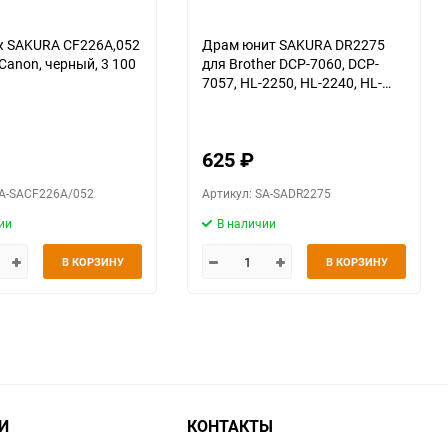
ж SAKURA CF226A,052
Драм юнит SAKURA DR2275
Canon, черный, 3 100
для Brother DCP-7060, DCP-
7057, HL-2250, HL-2240, HL-
2132, 12000 к.
625
₽
SA-SACF226A/052
Артикул: SA-SADR2275
ии
В наличии
В КОРЗИНУ
В КОРЗИНУ
И
КОНТАКТЫ