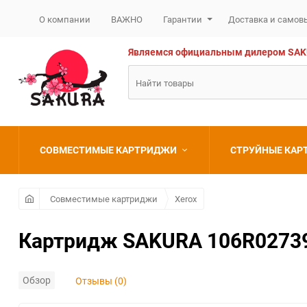
О компании
ВАЖНО
Гарантии
Доставка и самов
Являемся официальным дилером SAKURA
СОВМЕСТИМЫЕ КАРТРИДЖИ
СТРУЙНЫЕ КА
Brother
Brother
Совместимые картриджи
Xerox
Canon
Canon
Картридж SAKURA 106R02739 
Epson
Epson
Обзор
Отзывы (0)
HP
HP