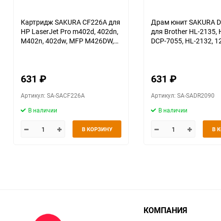
Картридж SAKURA CF226A для
Драм юнит SAKURA 
HP LaserJet Pro m402d, 402dn,
для Brother HL-2135, 
M402n, 402dw, MFP M426DW,
DCP-7055, HL-2132, 1
426fdn, 426fdw, черный 3 100
к.
631
₽
631
₽
Артикул: SA-SACF226A
Артикул: SA-SADR2090
В наличии
В наличии
В КОРЗИНУ
В 
КОМПАНИЯ