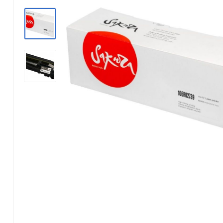
Konica Minolta
Kyocera Mita
Lexmark
OKI
Panasonic
Pantum
Ricoh
Samsung
Xerox