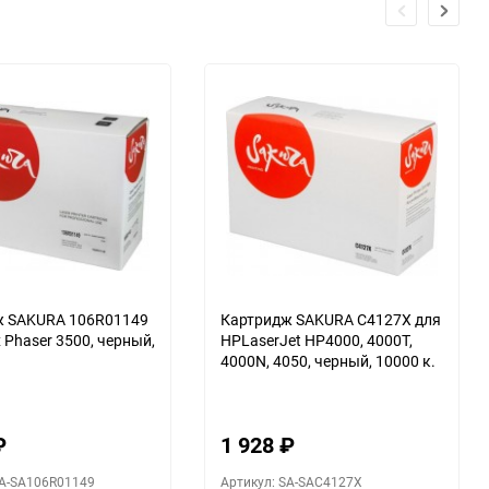
ж SAKURA 106R01149
Картридж SAKURA С4127X для
 Phaser 3500, черный,
HPLaserJet HP4000, 4000T,
4000N, 4050, черный, 10000 к.
₽
1 928
₽
SA-SA106R01149
Артикул: SA-SAC4127X