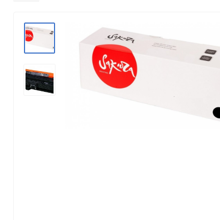
Konica Minolta
Kyocera Mita
Lexmark
OKI
Panasonic
Pantum
Ricoh
Samsung
Xerox