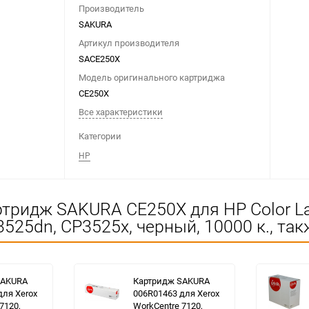
Производитель
SAKURA
Артикул производителя
SACE250X
Модель оригинального картриджа
CE250X
Все характеристики
Категории
HP
ртридж SAKURA CE250X для HP Color L
525dn, CP3525x, черный, 10000 к., так
SAKURA
Картридж SAKURA
для Xerox
006R01463 для Xerox
7120,
WorkCentre 7120,