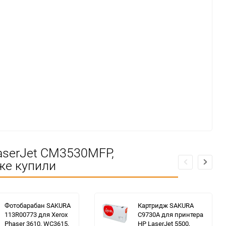
aserJet CM3530MFP,
же купили
Фотобарабан SAKURA
Картридж SAKURA
113R00773 для Xerox
C9730A для принтера
Phaser 3610, WC3615,
HP LaserJet 5500,