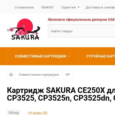
О компании
ВАЖНО
Гарантии
Доставка и самов
Являемся официальным дилером SAKURA
СОВМЕСТИМЫЕ КАРТРИДЖИ
СТРУЙНЫЕ КА
Brother
Brother
Совместимые картриджи
HP
Canon
Canon
Картридж SAKURA CE250X для
CP3525, CP3525n, CP3525dn, 
Epson
Epson
HP
HP
Обзор
Отзывы (0)