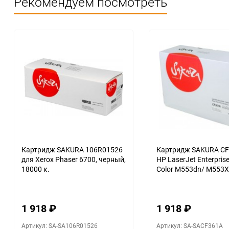
Рекомендуем посмотреть
Картридж SAKURA 106R01526
Картридж SAKURA CF
для Xerox Phaser 6700, черный,
HP LaserJet Enterpri
18000 к.
Color M553dn/ M553X
голубой, 5000 к.
1 918
₽
1 918
₽
Артикул: SA-SA106R01526
Артикул: SA-SACF361A