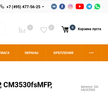
+7 (495) 477-56-25
0
0
0
Корзина
пуста
УМАГА
ЭКРАНЫ
КРЕПЛЕНИЯ
, CM3530fsMFP,
Артикул:
SA-
SACE250X