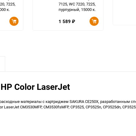
20, 7225,
7125, WC 7220, 7225,
00 к.
пурпурный, 15000 к.
1 589
₽
P Color LaserJet
асходные материалы с картриджем SAKURA CE250X, разработанным спе
r LaserJet CM3530MFP, CM3530fsMFP, CP3525, CP3525n, CP3525dn, CP352