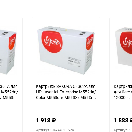
361A для
Картридж SAKURA CF362A для
Картрид
se M552dn/
HP LaserJet Enterprise M552dn/
для Xerox
/ M553n,
Color M553dn/ M553X/ M553n,
12000 к.
желтый, 5000 к.
1 918
₽
1 888
Артикул: SA-SACF362A
Артикул: 