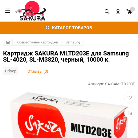
0
КАТАЛОГ ТОВАРОВ
Совместимые картриджи
Samsung
Картридж SAKURA MLTD203E для Samsung
SL-4020, SL-M3820, черный, 10000 к.
Обзор
Отзывы (0)
Артикул:
SA-SAMLTD203E
Добав
в
избра
Добав
к
сравн