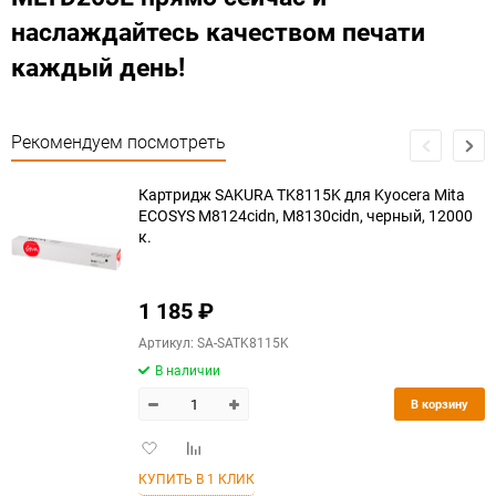
наслаждайтесь качеством печати
каждый день!
Рекомендуем посмотреть
Картридж SAKURA TK8115K для Kyocera Mita
ECOSYS M8124cidn, M8130cidn, черный, 12000
к.
1 185
₽
Артикул: SA-SATK8115K
В наличии
В корзину
Добавить
Добавить
в
к
КУПИТЬ В 1 КЛИК
избранное
сравнению