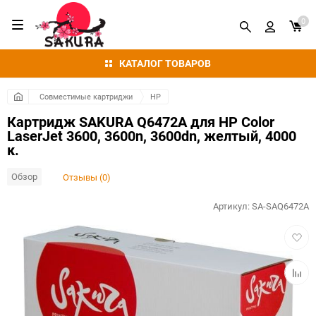
0
КАТАЛОГ ТОВАРОВ
Совместимые картриджи
HP
Картридж SAKURA Q6472A для HP Color
LaserJet 3600, 3600n, 3600dn, желтый, 4000
к.
Обзор
Отзывы (0)
Артикул:
SA-SAQ6472A
Добав
в
избра
Добав
к
сравн