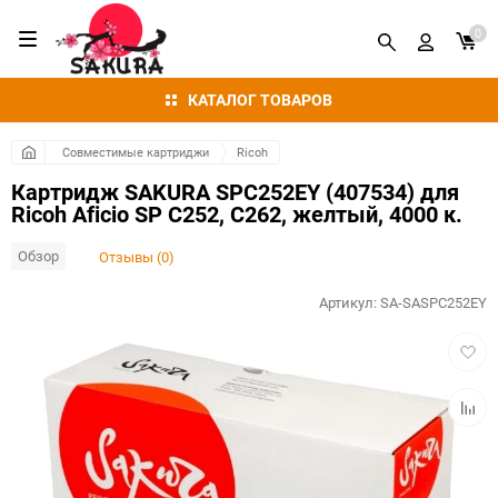
0
КАТАЛОГ ТОВАРОВ
Совместимые картриджи
Ricoh
Картридж SAKURA SPC252EY (407534) для
Ricoh Aficio SP C252, C262, желтый, 4000 к.
Обзор
Отзывы (0)
Артикул:
SA-SASPC252EY
Добав
в
избра
Добав
к
сравн