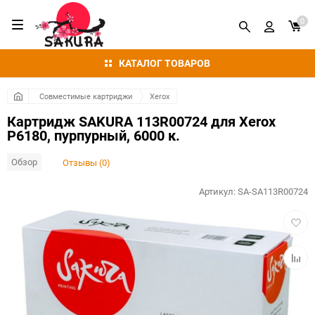
0
КАТАЛОГ ТОВАРОВ
Совместимые картриджи
Xerox
Картридж SAKURA 113R00724 для Xerox
P6180, пурпурный, 6000 к.
Обзор
Отзывы (0)
Артикул:
SA-SA113R00724
Добав
в
избра
Добав
к
сравн