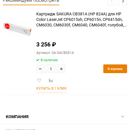
Рекомендуем посмотреть
Картридж SAKURA CB381A (HP 824A) для HP
Color LaserJet CP6015xh, CP6015n, CP6415dn,
CM6030, CM6030f, CM6040, CM6040f, голубой,
21000 к.
3 256
₽
Артикул: SA-SACB381A
В наличии
В корзину
Добавить
Добавить
в
к
КУПИТЬ В 1 КЛИК
избранное
сравнению
КОМПАНИЯ